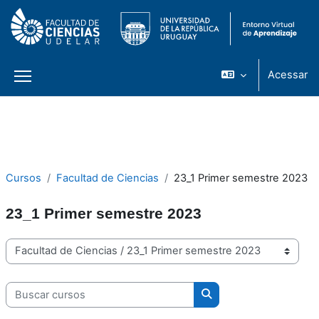
Acessar
Painel lateral
Ir para o conteúdo principal
Cursos
Facultad de Ciencias
23_1 Primer semestre 2023
23_1 Primer semestre 2023
Categorias de Cursos
Buscar cursos
Buscar cursos