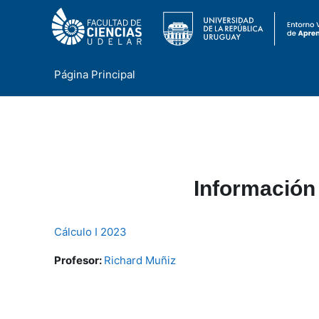
Página Principal
Salta al contenido principal
Información
Cálculo I 2023
Profesor:
Richard Muñiz