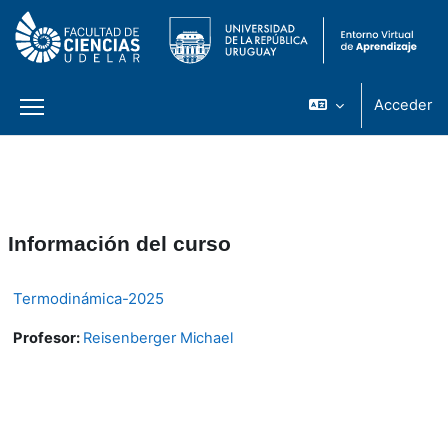
Acceder
Panel lateral
Salta al contenido principal
Información del curso
Termodinámica-2025
Profesor:
Reisenberger Michael