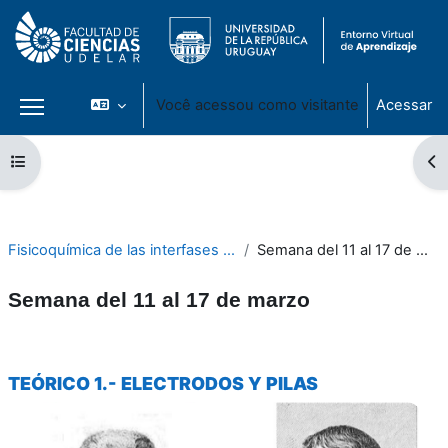
Você acessou como visitante
Acessar
Painel lateral
Ir para o conteúdo principal
Abrir índice do curso
Ab
Fisicoquímica de las interfases 2023
Semana del 11 al 17 de marzo
Semana del 11 al 17 de marzo
Contorno da seção
TEÓRICO 1.- ELECTRODOS Y PILAS