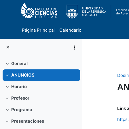
Página Principal
Calendario
Salta al contenido principal
General
Colapsar
ANUNCIOS
Dosim
Colapsar
AN
Horario
Colapsar
Profesor
Colapsar
Pe
Link
Programa
Colapsar
https:
Presentaciones
Colapsar