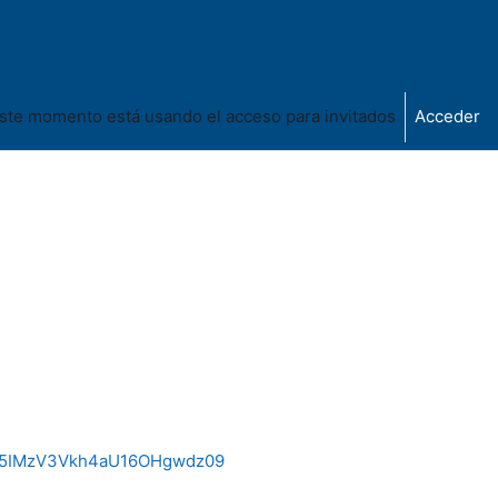
ste momento está usando el acceso para invitados
Acceder
E5IMzV3Vkh4aU16OHgwdz
09