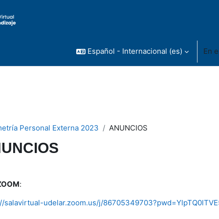
Español - Internacional ‎(es)‎
En e
etría Personal Externa 2023
ANUNCIOS
UNCIOS
rfilado de sección
 ZOOM
:
//salavirtual-udelar.
zoom.us/j/86705349703?pwd=
YlpTQ0lTV