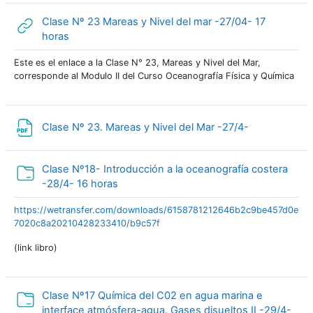
Clase Nº 23 Mareas y Nivel del mar -27/04- 17
URL
horas
Este es el enlace a la Clase N° 23, Mareas y Nivel del Mar,
corresponde al Modulo II del Curso Oceanografía Física y Química
Arquivo
Clase Nº 23. Mareas y Nivel del Mar -27/4-
Clase Nº18- Introducción a la oceanografía costera
Pasta
-28/4- 16 horas
https://wetransfer.com/downloads/6158781212646b2c9be457d0e
7020c8a20210428233410/b9c57f
(link libro)
Clase Nº17 Química del C02 en agua marina e
interface atmósfera-agua. Gases disueltos II -29/4-