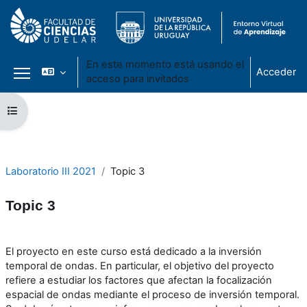
En este momento está usando el
Acceder
acceso para invitados
Panel lateral
Salta al contenido principal
Abrir índice del curso
Laboratorio III 2021
Topic 3
Topic 3
Perfilado de sección
El proyecto en este curso está dedicado a la inversión
temporal de ondas. En particular, el objetivo del proyecto
refiere a estudiar los factores que afectan la focalización
espacial de ondas mediante el proceso de inversión temporal.