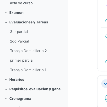
acta de curso
Examen
Colapsar
Evaluaciones y Tareas
Colapsar
3er parcial
2do Parcial
Trabajo Domiciliario 2
primer parcial
Trabajo Domiciliario 1
Horarios
Colapsar
Co
Requisitos, evaluacion y ganancia del curso
Colapsar
Cronograma
Colapsar