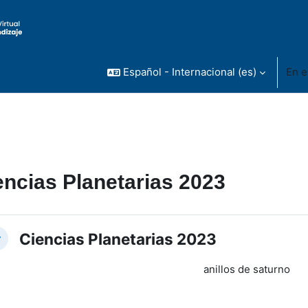
Español - Internacional ‎(es)‎
En e
encias Planetarias 2023
rfilado de sección
Ciencias Planetarias 2023
lapsar