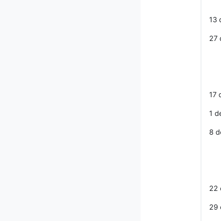
13
27
T
17 
1 d
8 d
T
22
29