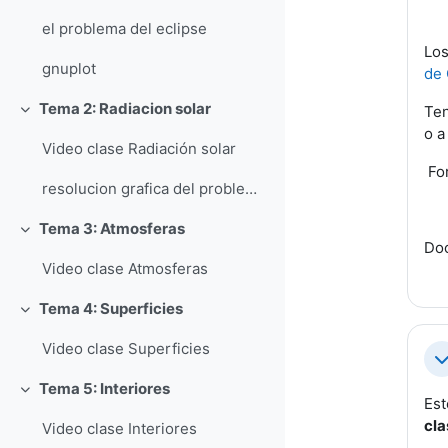
el problema del eclipse
Los
gnuplot
de 
Tema 2: Radiacion solar
Ten
Colapsar
o a
Video clase Radiación solar
F
o
resolucion grafica del problema 5 con gnuplot
Tema 3: Atmosferas
Colapsar
Doc
Video clase Atmosferas
Tema 4: Superficies
Colapsar
Video clase Superficies
Co
Tema 5: Interiores
Colapsar
Est
cla
Video clase Interiores