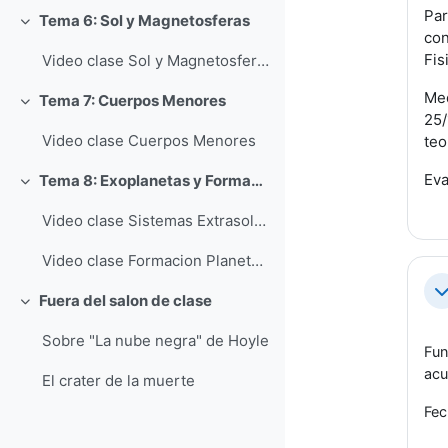
Par
Tema 6: Sol y Magnetosferas
Colapsar
con
Fis
Video clase Sol y Magnetosferas
Med
Tema 7: Cuerpos Menores
Colapsar
25/
Video clase Cuerpos Menores
teo
Eva
Tema 8: Exoplanetas y Formacion Planetaria
Colapsar
Video clase Sistemas Extrasolares
Video clase Formacion Planetaria
Co
Fuera del salon de clase
Colapsar
Sobre "La nube negra" de Hoyle
Fun
acu
El crater de la muerte
Fec