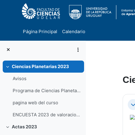
Página Principal
Calendario
Salta al contenido principal
Ciencias Planetarias 2023
Colapsar
Ci
Avisos
Programa de Ciencias Planetarias
Pe
pagina web del curso
Co
ENCUESTA 2023 de valoracion estudiantil
Actas 2023
Colapsar