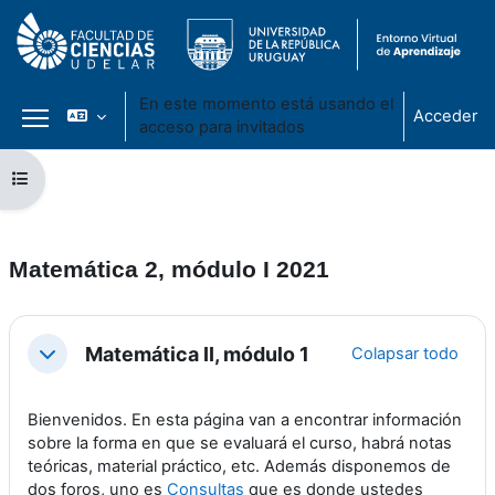
En este momento está usando el
Acceder
acceso para invitados
Panel lateral
Salta al contenido principal
Abrir índice del curso
Matemática 2, módulo I 2021
Perfilado de sección
Matemática II, módulo 1
Colapsar todo
Colapsar
Bienvenidos. En esta página van a encontrar información
sobre la forma en que se evaluará el curso, habrá notas
teóricas, material práctico, etc. Además disponemos de
dos foros, uno es
Consultas
que es donde ustedes