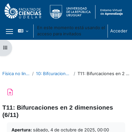
En este momento está usando el
Acceder
acceso para invitados
Panel lateral
Salta al contenido principal
Abrir índice del curso
Física no lineal - 2025
10: Bifcuraciones (2da. parte)
T11: Bifurcaciones en 2 dimensiones (6/11)
T11: Bifurcaciones en 2 dimensiones
(6/11)
Requisitos de finalización
Apertura:
sábado, 4 de octubre de 2025, 00:00