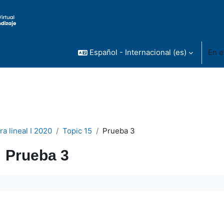
Español - Internacional ‎(es)‎
En e
a lineal I 2020
Topic 15
Prueba 3
Prueba 3
uisitos de finalización