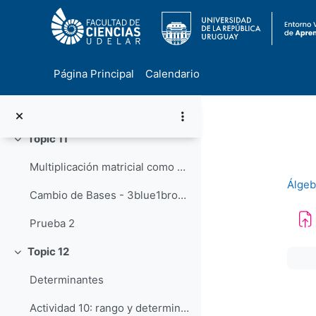
Notas - Matriz asociada
Capítulo 7 - libro azul
Página Principal
Calendario
Transformaciones lineales y matrices - 3blue1brown
Salta al contenido principal
Actividad 9: transformaciones lineales y bases, matriz asociada
Topic 11
Colapsar
Multiplicación matricial como composición - 3blue1brown
Álgebr
Cambio de Bases - 3blue1brown
Prueba 2
Topic 12
Req
Colapsar
Determinantes
Actividad 10: rango y determinante