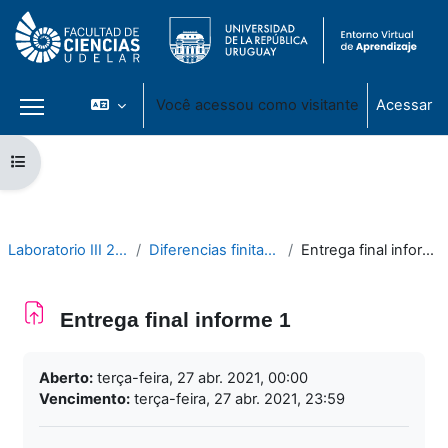
Você acessou como visitante
Acessar
Painel lateral
Ir para o conteúdo principal
Abrir índice do curso
Laboratorio III 2021
Diferencias finitas 1D
Entrega final informe 1
Entrega final informe 1
Condições de conclusão
Aberto:
terça-feira, 27 abr. 2021, 00:00
Vencimento:
terça-feira, 27 abr. 2021, 23:59