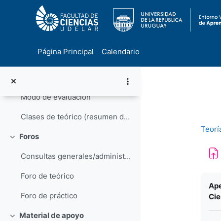
Avisos
Horarios y Docentes
Página Principal
Calendario
Programa
Salta al contenido principal
Bibliografía
Modo de evaluación
Clases de teórico (resumen de contenidos)
Teorí
Foros
Colapsar
Consultas generales/administrativas
Foro de teórico
Req
Ape
Foro de práctico
Cie
Material de apoyo
Colapsar