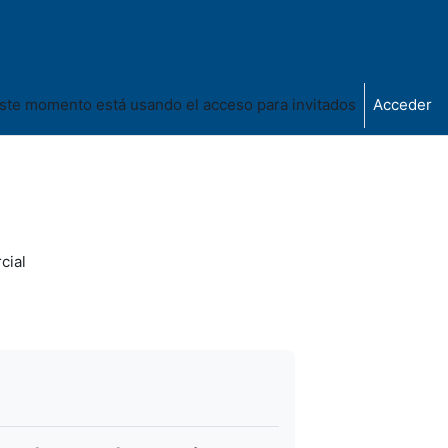
ste momento está usando el acceso para invitados
Acceder
cial