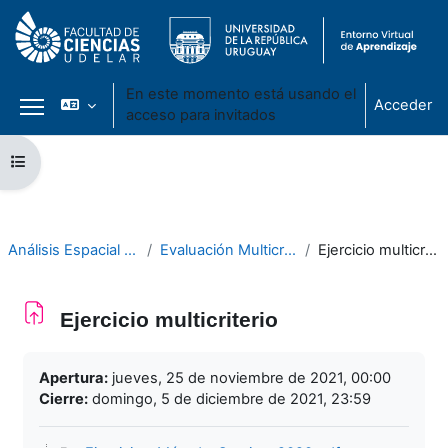
En este momento está usando el
Acceder
acceso para invitados
Panel lateral
Salta al contenido principal
Abrir índice del curso
Análisis Espacial 2021
Evaluación Multicriterio
Ejercicio multicriterio
Ejercicio multicriterio
Requisitos de finalización
Apertura:
jueves, 25 de noviembre de 2021, 00:00
Cierre:
domingo, 5 de diciembre de 2021, 23:59