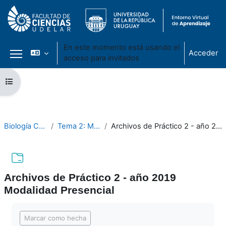
En este momento está usando el
Acceder
acceso para invitados
Panel lateral
Salta al contenido principal
Abrir índice del curso
Biología Celular 2021
Tema 2: Microscopía II
Archivos de Práctico 2 - año 2019 Modalidad Presencial
Archivos de Práctico 2 - año 2019
Modalidad Presencial
Requisitos de finalización
Marcar como hecha