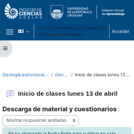
En este momento está usando el
Acceder
acceso para invitados
Panel lateral
Salta al contenido principal
Abrir índice del curso
Geología estructural 2020
General
Inicio de clases lunes 13 de abril
Inicio de clases lunes 13 de abril
Descarga de material y cuestionarios
Mostrar modo
Se ha alcanzado la fecha límite para publicar en este