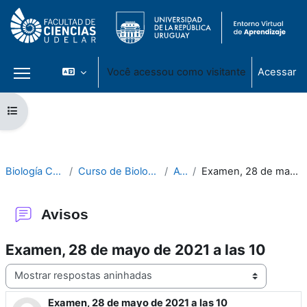
Você acessou como visitante
Acessar
Painel lateral
Ir para o conteúdo principal
Abrir índice do curso
Biología Celular 2020
Curso de Biología Celular 2020
Avisos
Examen, 28 de mayo de 2021 a las 10
Avisos
Examen, 28 de mayo de 2021 a las 10
Modo de visualização
Examen, 28 de mayo de 2021 a las 10
Número de respostas: 0