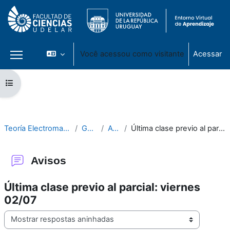
Você acessou como visitante
Acessar
Painel lateral
Ir para o conteúdo principal
Abrir índice do curso
Teoría Electromagnética 2021
General
Avisos
Última clase previo al parcial: viernes 02/07
Avisos
Última clase previo al parcial: viernes
02/07
Modo de visualização