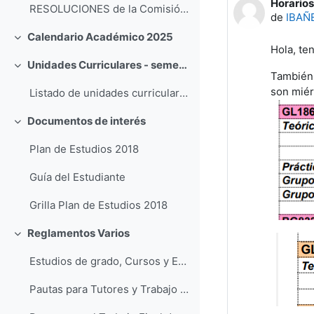
Horarios
Número d
RESOLUCIONES de la Comisión de Carrera (click aquí)
de
IBAÑ
Calendario Académico 2025
Colapsar
Hola, te
Unidades Curriculares - semestre impar 2026
Colapsar
También 
son miér
Listado de unidades curriculares disponibles para la Licenciatura en Geología en el semestre impar 2026.
Documentos de interés
Colapsar
Plan de Estudios 2018
Guía del Estudiante
Grilla Plan de Estudios 2018
Reglamentos Varios
Colapsar
Estudios de grado, Cursos y Exámenes
Pautas para Tutores y Trabajo Final de la Licenciatura en Geología