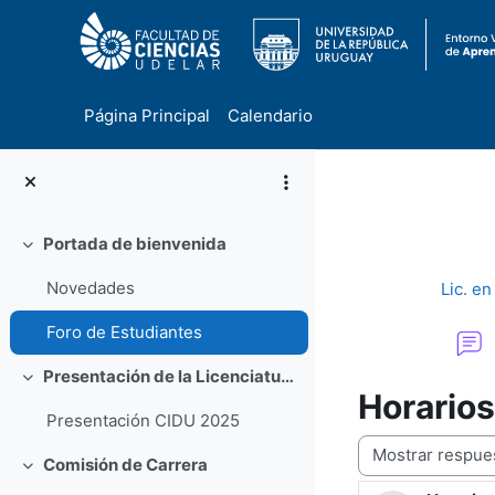
Página Principal
Calendario
Salta al contenido principal
Portada de bienvenida
Colapsar
Novedades
Lic. en
Foro de Estudiantes
Presentación de la Licenciatura en Geología
Colapsar
Horarios
Presentación CIDU 2025
Mostrar modo
Comisión de Carrera
Colapsar