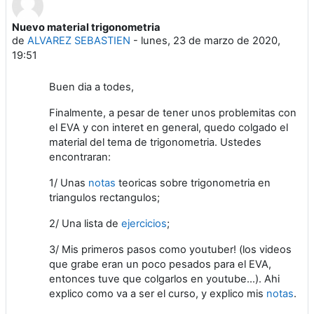
Nuevo material trigonometria
Número de respuestas: 0
de
ALVAREZ SEBASTIEN
-
lunes, 23 de marzo de 2020,
19:51
Buen dia a todes,
Finalmente, a pesar de tener unos problemitas con
el EVA y con interet en general, quedo colgado el
material del tema de trigonometria. Ustedes
encontraran:
1/ Unas
notas
teoricas sobre trigonometria en
triangulos rectangulos;
2/ Una lista de
ejercicios
;
3/ Mis primeros pasos como youtuber! (los videos
que grabe eran un poco pesados para el EVA,
entonces tuve que colgarlos en youtube...). Ahi
explico como va a ser el curso, y explico mis
notas
.