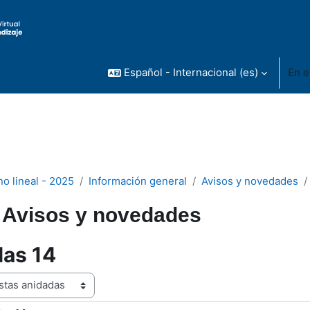
Español - Internacional ‎(es)‎
En e
no lineal - 2025
Información general
Avisos y novedades
Avisos y novedades
las 14