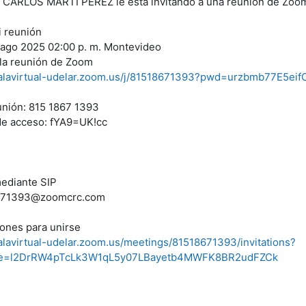
CARLOS MARTI PEREZ le está invitando a una reunión de Zoo
 reunión
 ago 2025 02:00 p. m. Montevideo
la reunión de Zoom
/salavirtual-udelar.zoom.us/j/81518671393?pwd=urzbmb77E5e
unión: 815 1867 1393
de acceso: fYA9=UK!cc
ediante SIP
671393@zoomcrc.com
iones para unirse
salavirtual-udelar.zoom.us/meetings/81518671393/invitations?
re=l2DrRW4pTcLk3W1qL5y07LBayetb4MWFK8BR2udFZCk