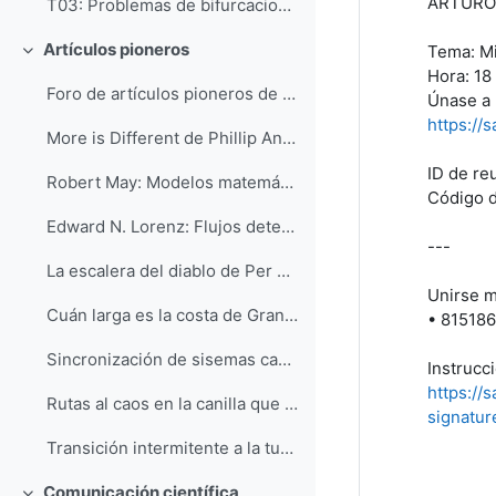
ARTURO 
T03: Problemas de bifurcaciones
Artículos pioneros
Tema: Mi
Colapsar
Hora: 18
Foro de artículos pioneros de Física nolineal
Únase a 
https:/
More is Different de Phillip Anderson (1)
ID de re
Robert May: Modelos matemáticos simples con dinámica compleja (2)
Código 
Edward N. Lorenz: Flujos deterministas aperiódicos (3)
---
La escalera del diablo de Per Bak (4)
Unirse m
Cuán larga es la costa de Gran Bretaña? (5)
• 81518
Sincronización de sisemas caóticos de Pecora y Carroll (7)
Instrucc
https://
Rutas al caos en la canilla que gotea (8)
signatu
Transición intermitente a la turbulencia de Pomeau y Manneville (9)
Comunicación científica