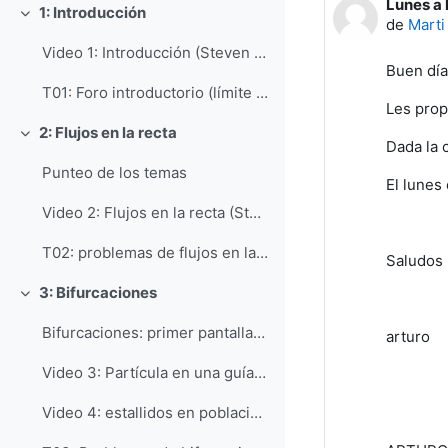
Lunes a 
Número d
1: Introducción
Colapsar
de
Marti
Video 1: Introducción (Steven Strogatz)
Buen día
T01: Foro introductorio (límite 25 de agosto)
Les prop
2: Flujos en la recta
Colapsar
Dada la 
Punteo de los temas
El lunes
Video 2: Flujos en la recta (Steven Strogatz)
T02: problemas de flujos en la recta
Saludos
3: Bifurcaciones
Colapsar
Bifurcaciones: primer pantallazo
arturo
Video 3: Partícula en una guía vertical giratoria (Steven Strogatz)
Video 4: estallidos en poblaciones de insectos (Steven Strogatz)