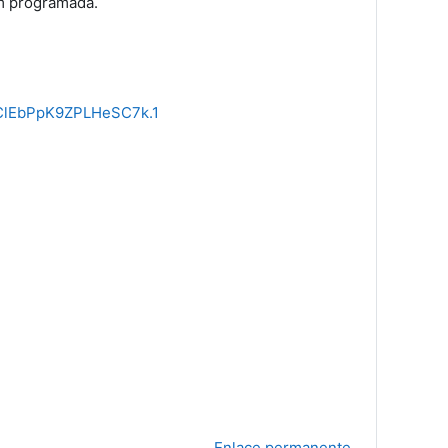
m programada.
ifClEbPpK9ZPLHeSC7k.1
Enlace permanente