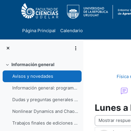
Página Principal
Calendario
Salta al contenido principal
Información general
Colapsar
Avisos y novedades
Física 
Información general: programa, requisitos, evaluación, bibliografía
Dudas y preguntas generales (foro abierto a la participación)
Lunes a 
Nonlinear Dynamics and Chaos (S.H. Strogatz) (pdf)
Mostrar modo
Trabajos finales de ediciones previas