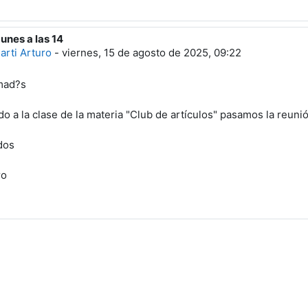
Lunes a las 14
espuesta a Marti Arturo
arti Arturo
-
viernes, 15 de agosto de 2025, 09:22
mad?s
do a la clase de la materia "Club de artículos" pasamos la reuni
dos
ro