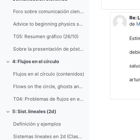
Colapsar
Foro sobre comunicación científica
Re: 
En r
de
M
Advice to beginning physics speakers (Physics Today)
T05: Resumen gráfico (26/10)
Esti
Sobre la presentación de pósteres: Ejemplos y recomendaciones
debi
4: Flujos en el círculo
Colapsar
salu
Flujos en el círculo (contenidos)
artu
Flows on the circle, ghosts and bottlenecks
T04: Problemas de flujos en el círculo
5: Sist. lineales (2d)
Colapsar
Definición y ejemplos
Sistemas lineales en 2d (Clase de S. Strogatz)