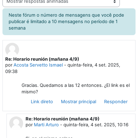
Neste fórum o número de mensagens que você pode
publicar é limitado a 10 mensagens no período de 1
semana
Re: Horario reunión (mañana 4/9)
Número de respostas: 1
por
Acosta Servetto Ismael
-
quinta-feira, 4 set. 2025,
09:38
Gracias. Quedamos a las 12 entonces. ¿El link es el
mismo?
Link direto
Mostrar principal
Responder
Re: Horario reunión (mañana 4/9)
Em resposta à Acosta Servetto Ismael
por
Marti Arturo
-
quinta-feira, 4 set. 2025, 10:16