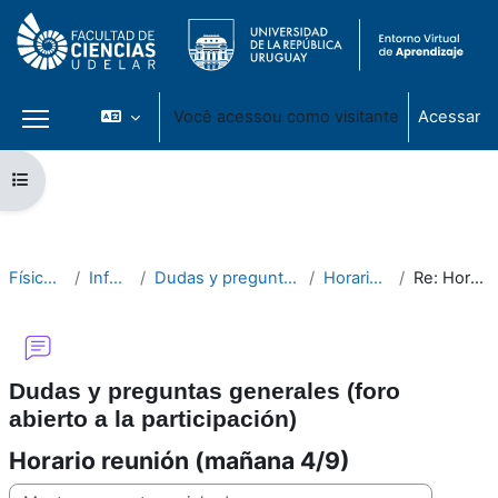
Você acessou como visitante
Acessar
Painel lateral
Ir para o conteúdo principal
Abrir índice do curso
Física no lineal - 2025
Información general
Dudas y preguntas generales (foro abierto a la participación)
Horario reunión (mañana 4/9)
Re: Horario reunión (mañana 4/9)
Dudas y preguntas generales (foro
abierto a la participación)
Horario reunión (mañana 4/9)
Modo de visualização