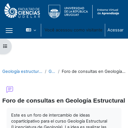
Você acessou como visitante
Acessar
Painel lateral
Ir para o conteúdo principal
Abrir índice do curso
Geología estructural 2020
Geral
Foro de consultas en Geología Estructural
Foro de consultas en Geología Estructural
Condições de conclusão
Este es un foro de intercambio de ideas
coparticipativo para el curso Geología Estructural
(Licenciatura de Geología). La idea es realizar las