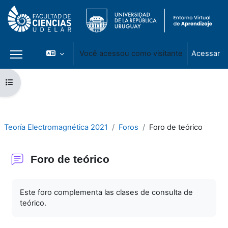
Você acessou como visitante
Acessar
Painel lateral
Ir para o conteúdo principal
Abrir índice do curso
Teoría Electromagnética 2021
Foros
Foro de teórico
Foro de teórico
Condições de conclusão
Este foro complementa las clases de consulta de
teórico.