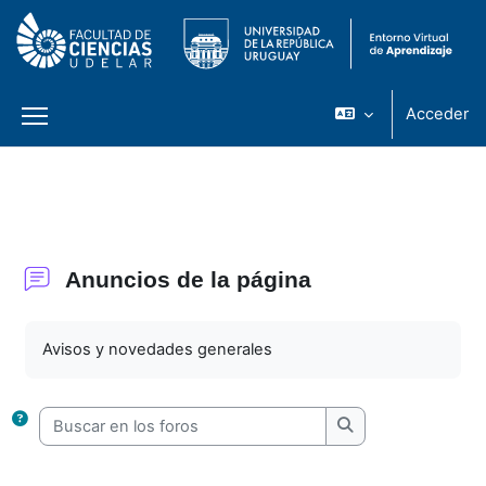
Acceder
Panel lateral
Salta al contenido principal
Anuncios de la página
Requisitos de finalización
Avisos y novedades generales
Buscar en los foros
Buscar en los foro