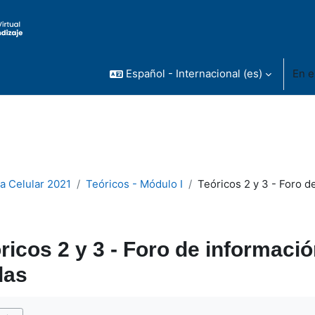
Español - Internacional ‎(es)‎
En e
ía Celular 2021
Teóricos - Módulo I
Teóricos 2 y 3 - Foro 
ricos 2 y 3 - Foro de informac
das
inalización