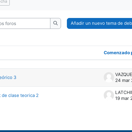
echa
 foros
Añadir un nuevo tema de deb
Buscar en los foros
Comenzado 
 2 de 2 discusiones
eórico 3
24 mar 
 de clase teorica 2
19 mar 