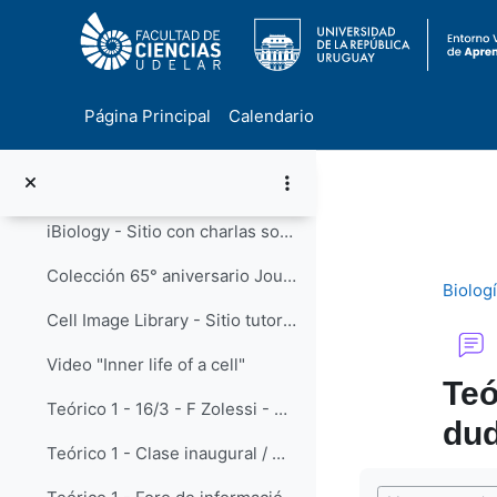
Asistencia
Bibliografía
Seguridad en el laboratorio
Página Principal
Calendario
Teóricos
Colapsar
Salta al contenido principal
Teóricos - Módulo I
Colapsar
iBiology - Sitio con charlas sobre Biología Celular dictadas por especialistas mundiales
Colección 65° aniversario Journal of Cell Biology
Biolog
Cell Image Library - Sitio tutorial con acceso a miles de imágenes microscópicas de células y estructuras subcelulares
Video "Inner life of a cell"
Teó
Teórico 1 - 16/3 - F Zolessi - Grabación completa
du
Teórico 1 - Clase inaugural / Microscopía - Material de apoyo
Requisitos de f