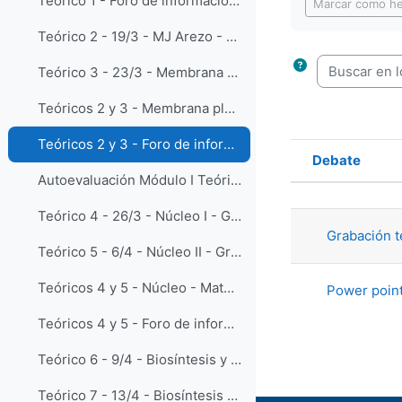
Teórico 1 - Foro de información complementaria y dudas
Marcar como h
Teórico 2 - 19/3 - MJ Arezo - Membrana plasmática I - Grabación completa
Buscar en los
Teórico 3 - 23/3 - Membrana plasmática II - Grabación completa
Teóricos 2 y 3 - Membrana plasmática - Material de apoyo
Teóricos 2 y 3 - Foro de información complementaria y dudas
Debate
Estado
Autoevaluación Módulo I Teóricos 1 a 3, Microscopía y Membranas biológicas
Mostrando
Teórico 4 - 26/3 - Núcleo I - Grabación completa
Grabación t
Teórico 5 - 6/4 - Núcleo II - Grabación completa
Teóricos 4 y 5 - Núcleo - Material de apoyo
Power point
Teóricos 4 y 5 - Foro de información complementaria y dudas
Teórico 6 - 9/4 - Biosíntesis y tráfico intracelular I - Grabación completa
Teórico 7 - 13/4 - Biosíntesis y tráfico intracelular II - Grabación completa