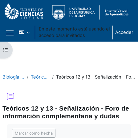
En este momento está usando el
Acceder
acceso para invitados
Panel lateral
Salta al contenido principal
Abrir índice del curso
Biología Celular 2021
Teóricos - Módulo II
Teóricos 12 y 13 - Señalización - Foro de información complementaria y dudas
Teóricos 12 y 13 - Señalización - Foro de
información complementaria y dudas
Requisitos de finalización
Marcar como hecha