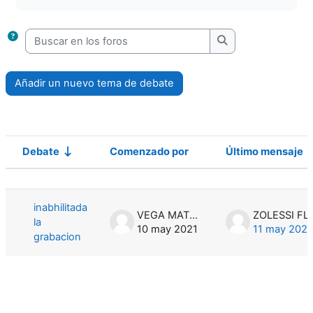
Buscar en los foros
Buscar en los foro
Añadir un nuevo tema de debate
Debate
Comenzado por
Último mensaje
Estado
Mostrando 1 de 1 discusiones
inabhilitada
VEGA MATEO
la
10 may 2021
11 may 2021
grabacion