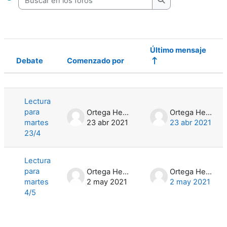
Buscar en los foro
Último mensaje
Debate
Comenzado por
Estado
Mostrando 2 de 2 discusiones
Lectura
para
Ortega Henry
Ortega Henry
martes
23 abr 2021
23 abr 2021
23/4
Lectura
para
Ortega Henry
Ortega Henry
martes
2 may 2021
2 may 2021
4/5