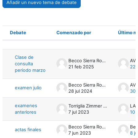
Añadir un nuevo tema de debate
Debate
Comenzado por
Último m
Estado
Mostrando 8 de 8 discusiones
Clase de
Becco Sierra Rodrigo Gabriel
AVI
consulta
21 feb 2025
22 
periodo marzo
Becco Sierra Rodrigo Gabriel
AVI
examen julio
28 jul 2024
30 
examenes
Torriglia Zimmer Alejandro
anteriores
7 jul 2023
10 
Becco Sierra Rodrigo Gabriel
actas finales
7 jun 2023
8 j