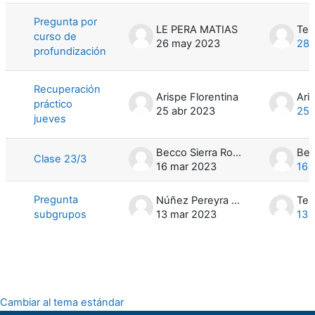
Pregunta por
LE PERA MATIAS
Teli
curso de
26 may 2023
28 
profundización
Recuperación
Arispe Florentina
Ari
práctico
25 abr 2023
25 
jueves
Becco Sierra Rodrigo Gabriel
Clase 23/3
16 mar 2023
16 
Pregunta
Núñez Pereyra Gabriela
Teli
subgrupos
13 mar 2023
13 
Cambiar al tema estándar