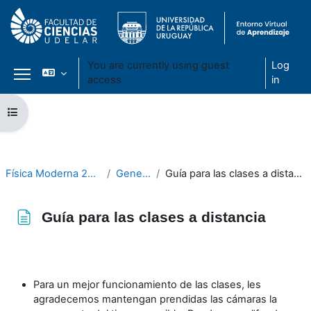
You are currently using guest
Log
access
in
Side panel
Skip to main content
Open course index
Física Moderna 2024
General
Guía para las clases a distancia
Guía para las clases a distancia
Completion requirements
Para un mejor funcionamiento de las clases, les
agradecemos mantengan prendidas las cámaras la