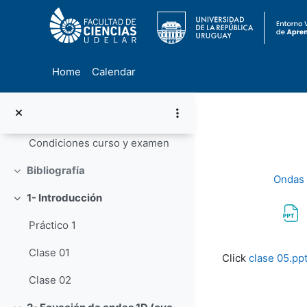
Solucion examen marzo 25
Información general del curso
Collapse
Programa del curso
Home
Calendar
Cronograma del curso
Skip to main content
Docentes y horarios
Condiciones curso y examen
Bibliografía
Collapse
Ondas
1- Introducción
Collapse
Práctico 1
Completion re
Clase 01
Click
clase 05.pp
Clase 02