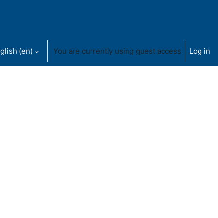
glish ‎(en)‎
You are currently using guest access
Log in