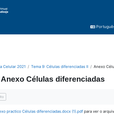
Português 
ía Celular 2021
Tema 9: Células diferenciadas II
Anexo Célu
Anexo Células diferenciadas
conclusão
ito
xo practico Células diferenciadas.docx (1).pdf
para ver o arquiv