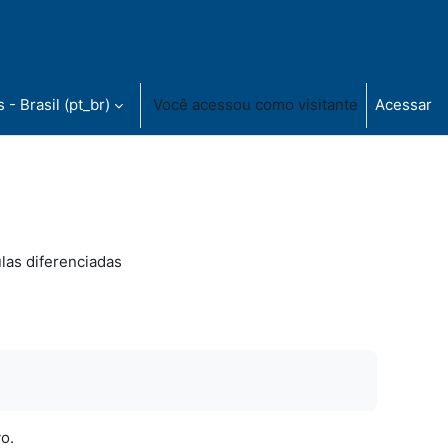
- Brasil ‎(pt_br)‎
Você acessou como visitante
Acessar
las diferenciadas
o.