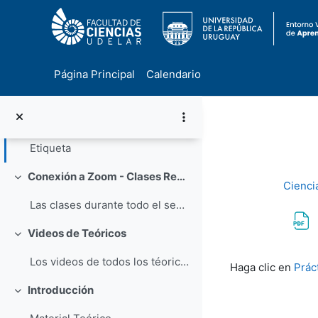
Entrega Primer Parcial - Grupo de la MAÑANA
Entrega Primer Parcial - Grupo de la TARDE
Notas Finales de Curso. Ganancia implica ganar el ...
Página Principal
Calendario
Etiqueta
Salta al contenido principal
Notas de examen
Etiqueta
Conexión a Zoom - Clases Remotas
Colapsar
Ciencia
Las clases durante todo el semestre serán en modal...
Videos de Teóricos
Colapsar
Requisitos de f
Los videos de todos los téoricos del curso están d...
Haga clic en
Prác
Introducción
Colapsar