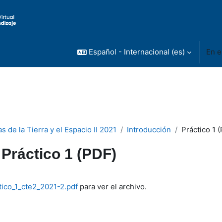
Español - Internacional ‎(es)‎
En e
s de la Tierra y el Espacio II 2021
Introducción
Práctico 1 
Práctico 1 (PDF)
inalización
tico_1_cte2_2021-2.pdf
para ver el archivo.