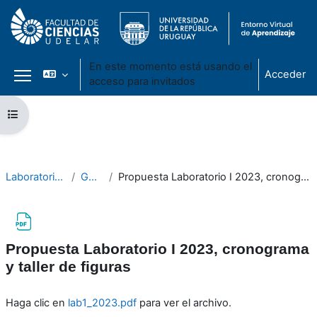
En este momento está usando el
Acceder
acceso para invitados
Panel lateral
Salta al contenido principal
Abrir índice del curso
Laboratorio I 2023
General
Propuesta Laboratorio I 2023, cronograma y taller de figuras
Propuesta Laboratorio I 2023, cronograma
y taller de figuras
Requisitos de finalización
Haga clic en
lab1_2023.pdf
para ver el archivo.