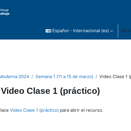
Español - Internacional ‎(es)‎
En e
 Moderna 2024
Semana 1 (11 a 15 de marzo)
Video Clase 1 (
Video Clase 1 (práctico)
inalización
nlace
Video Clase 1 (práctico)
para abrir el recurso.