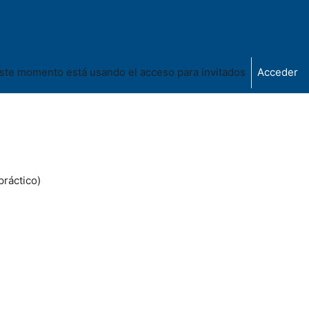
ste momento está usando el acceso para invitados
Acceder
práctico)