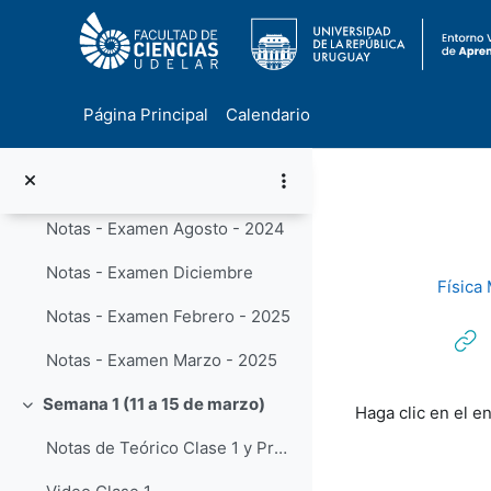
Examen julio
Parciales de años anteriores
Parciales
Página Principal
Calendario
Exámenes
Salta al contenido principal
Notas - Examen Julio - 2024
Notas - Examen Agosto - 2024
Notas - Examen Diciembre
Física
Notas - Examen Febrero - 2025
Notas - Examen Marzo - 2025
Requisitos de f
Semana 1 (11 a 15 de marzo)
Haga clic en el e
Colapsar
Notas de Teórico Clase 1 y Presentación del curso