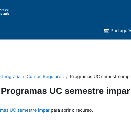
Português 
 Geografía
Cursos Regulares
Programas UC semestre imp
Programas UC semestre impar
conclusão
amas UC semestre impar
para abrir o recurso.