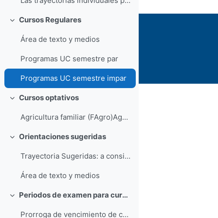
Las trayectorias individuales podrán tener diverso...
Cursos Regulares
Contrair
Área de texto y medios
Programas UC semestre par
Programas UC semestre impar
Cursos optativos
Contrair
Agricultura familiar (FAgro)Agua y ciudad &nb...
Orientaciones sugeridas
Contrair
Trayectoria Sugeridas: a considerar por la Comisió...
Área de texto y medios
Periodos de examen para cursos realizados en 2020 y 2021
Contrair
Prorroga de vencimiento de cursos