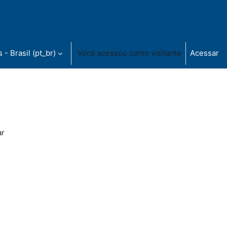
- Brasil ‎(pt_br)‎
Você acessou como visitante
Acessar
ar