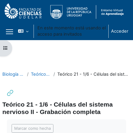
En este momento está usando el
Acceder
acceso para invitados
Panel lateral
Salta al contenido principal
Abrir índice del curso
Biología Celular 2021
Teóricos - Módulo III
Teórico 21 - 1/6 - Células del sistema nervioso II - Grabación completa
Teórico 21 - 1/6 - Células del sistema
nervioso II - Grabación completa
Requisitos de finalización
Marcar como hecha