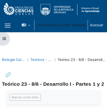
Você acessou como visitante
Acessar
Painel lateral
Ir para o conteúdo principal
Abrir índice do curso
Biología Celular 2021
Teóricos - Módulo III
Teórico 23 - 8/6 - Desarrollo I - Partes 1 y 2
Teórico 23 - 8/6 - Desarrollo I - Partes 1 y 2
Condições de conclusão
Marcar como feito