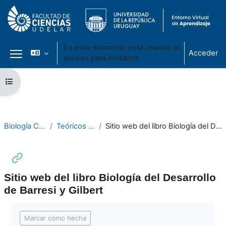
En este momento está usando el
Acceder
acceso para invitados
Panel lateral
Salta al contenido principal
Abrir índice del curso
Biología Celular 2021
Teóricos - Módulo III
Sitio web del libro Biología del Desarrollo de Barresi y Gilbert
Sitio web del libro Biología del Desarrollo
de Barresi y Gilbert
Requisitos de finalización
Marcar como hecha