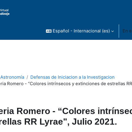
Español - Internacional ‎(es)‎
En e
n Astronomía
Defensas de Iniciacion a la Investigacion
ria Romero - “Colores intrínsecos y extinciones de estrellas RR 
eria Romero - “Colores intrínse
rellas RR Lyrae", Julio 2021.