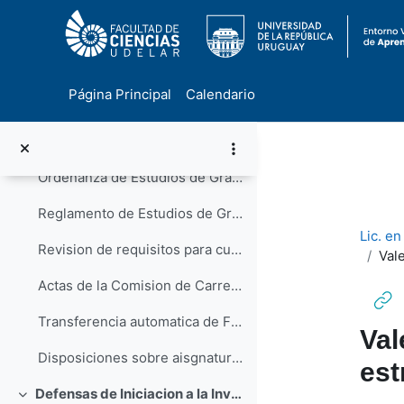
Sobre la Practica de Formación
Sobre la Iniciacion a la Investigación
Página Principal
Calendario
Reglamentos varios y Actas de la CCarrera
Colapsar
Salta al contenido principal
Cursar asignaturas sin estar inscripto en FCiencias
Ordenanza de Estudios de Grado de Udelar
Reglamento de Estudios de Grado FCien
Lic. e
Revision de requisitos para cursar (=rendir examen)
Vale
Actas de la Comision de Carrera de Astronomía
Transferencia automatica de FING a FCIEN
Val
Disposiciones sobre aisgnaturas habilitadas para examen libre
est
Defensas de Iniciacion a la Investigacion
Colapsar