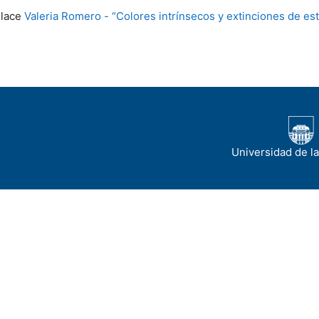
inalización
nlace
Valeria Romero - “Colores intrínsecos y extinciones de estr
Universidad de l