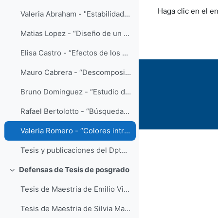
Requisitos de f
Haga clic en el e
Valeria Abraham - "Estabilidad de pequeñas lunas en sistemas de planetas enanos transneptunianos. El caso de Eris - Dysnomia", octubre 2022
Matias Lopez - “Diseño de un protocolo y propuesta de observacion para establecer membresias y candidaturas en los grupos estelares jovenes del entorno solar", Junio 2022.
Elisa Castro - “Efectos de los vientos de disco en la evolución de discos protoplanetarios", Diciembre 2021.
Mauro Cabrera - “Descomposición de Fourier del alabeo en el disco Galáctico trazado por Cefeidas”, Noviembre 2021.
Bruno Dominguez - “Estudio de la producción de estrellas RR Lyrae de edad intermedia por evolución binaria", Diciembre 2021.
Rafael Bertolotto - “Búsqueda y caracterización de nuevos grupos estelares móviles y jóvenes en el entorno solar", 2021.
Valeria Romero - “Colores intrínsecos y extinciones de estrellas RR Lyrae", Julio 2021.
Tesis y publicaciones del Dpto de Astronomia
Defensas de Tesis de posgrado
Colapsar
Tesis de Maestria de Emilio Viera, octubre 2023
Tesis de Maestria de Silvia Martino, diciembre 2022