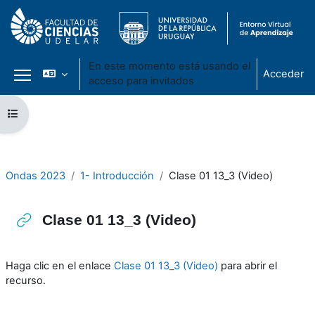
En este momento está usando el
Acceder
acceso para invitados
Panel lateral
Salta al contenido principal
Abrir índice del curso
Ondas 2023
1- Introducción
Clase 01 13_3 (Video)
Clase 01 13_3 (Video)
Requisitos de finalización
Haga clic en el enlace
Clase 01 13_3 (Video)
para abrir el
recurso.