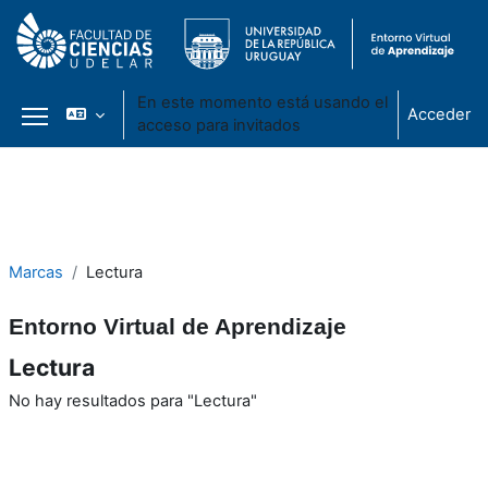
En este momento está usando el
Acceder
acceso para invitados
Panel lateral
Salta al contenido principal
Marcas
Lectura
Entorno Virtual de Aprendizaje
Lectura
No hay resultados para "Lectura"