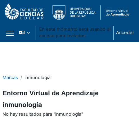
En este momento está usando el
Acceder
acceso para invitados
Panel lateral
Salta al contenido principal
Marcas
inmunología
Entorno Virtual de Aprendizaje
inmunología
No hay resultados para "inmunología"