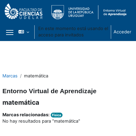
En este momento está usando el
Acceder
acceso para invitados
Panel lateral
Salta al contenido principal
Marcas
matemática
Entorno Virtual de Aprendizaje
matemática
Marcas relacionadas:
Física
No hay resultados para "matemática"