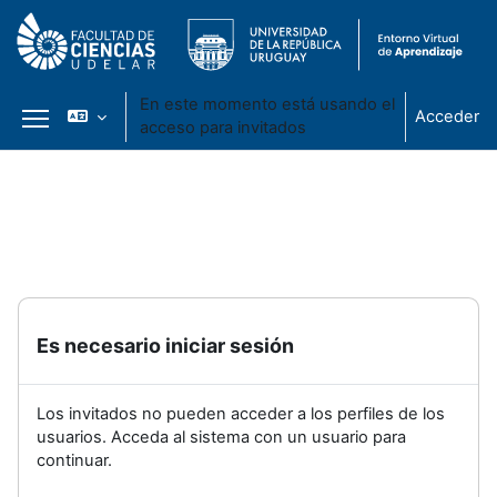
En este momento está usando el
Acceder
acceso para invitados
Panel lateral
Salta al contenido principal
Es necesario iniciar sesión
Los invitados no pueden acceder a los perfiles de los
usuarios. Acceda al sistema con un usuario para
continuar.