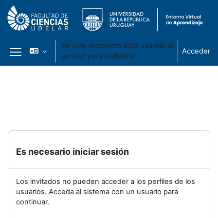
En este momento está usando el
Acceder
acceso para invitados
Panel lateral
Salta al contenido principal
Es necesario iniciar sesión
Los invitados no pueden acceder a los perfiles de los
usuarios. Acceda al sistema con un usuario para
continuar.