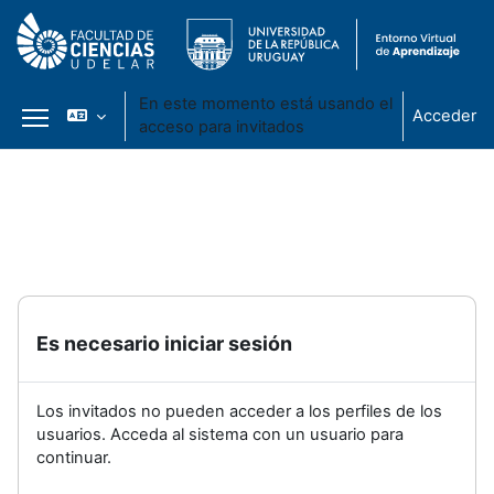
En este momento está usando el
Acceder
acceso para invitados
Panel lateral
Salta al contenido principal
Es necesario iniciar sesión
Los invitados no pueden acceder a los perfiles de los
usuarios. Acceda al sistema con un usuario para
continuar.