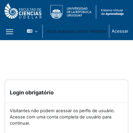
Você acessou como visitante
Acessar
Painel lateral
Ir para o conteúdo principal
Login obrigatório
Visitantes não podem acessar os perfis de usuário.
Acesse com uma conta completa de usuário para
continuar.