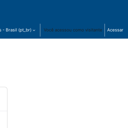
- Brasil ‎(pt_br)‎
Você acessou como visitante
Acessar