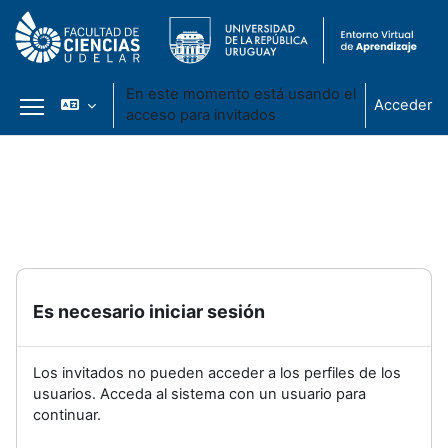
En este momento está usando el
Acceder
acceso para invitados
Panel lateral
Salta al contenido principal
Es necesario iniciar sesión
Los invitados no pueden acceder a los perfiles de los
usuarios. Acceda al sistema con un usuario para
continuar.